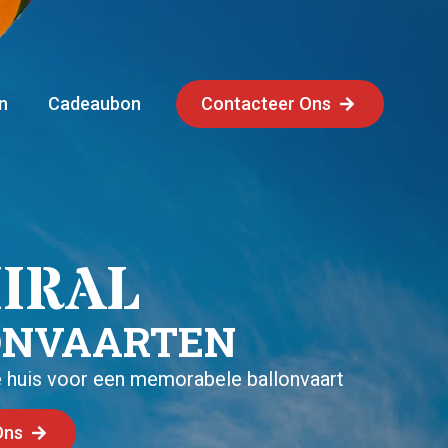
n
Cadeaubon
Contacteer Ons
IRAL
N­VAARTEN
 huis voor een memorabele ballonvaart
Ons