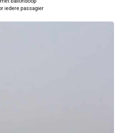
n met ballondoop
r iedere passagier